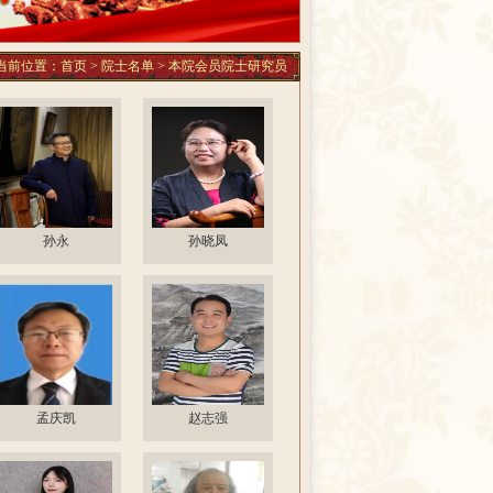
当前位置：
首页
>
院士名单
>
本院会员院士研究员
孙永
孙晓凤
孟庆凯
赵志强