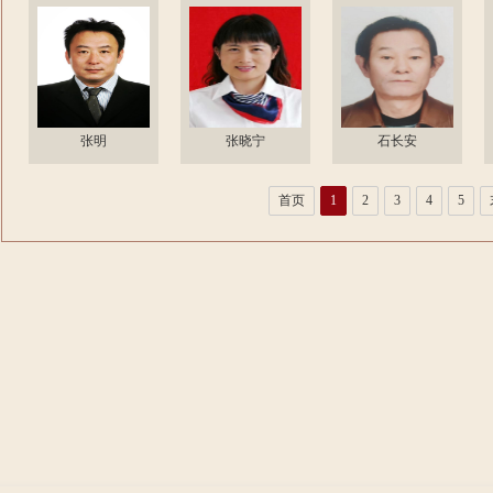
张明
张晓宁
石长安
首页
1
2
3
4
5