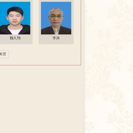
魏久翔
李涛
末页