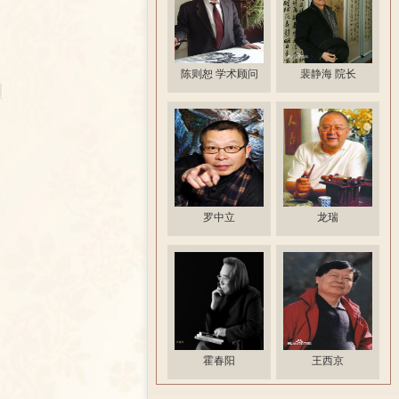
陈则恕 学术顾问
裴静海 院长
罗中立
龙瑞
霍春阳
王西京