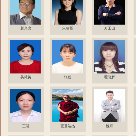
赵介忠
朱珍贤
万玉山
吴慧英
张程
翟晓辉
王慧
更登达杰
魏跃