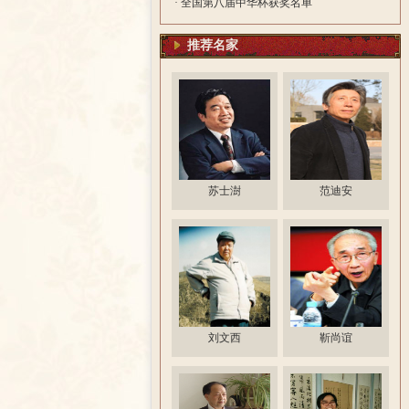
奖典礼在杭州举行
· 全国第八届中华杯获奖名单
推荐名家
苏士澍
范迪安
刘文西
靳尚谊