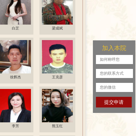
白芷
梁成斌
加入本院
徐辉杰
王克彦
李芳
熊玉红