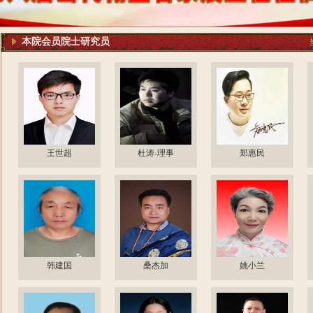
本院会员院士研究员
王世超
杜涛-理事
郑惠民
韩建国
桑杰加
姚小兰