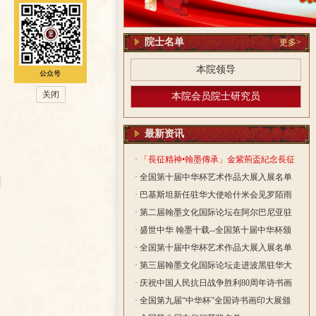
院士名单
更多>
本院领导
关闭
本院会员院士研究员
最新资讯
· 「長征精神•翰墨傳承」金紫荊盃紀念長征
勝利90周年書法國際大賽活動
· 全国第十届中华杯艺术作品大展入展名单
· 巴基斯坦新任驻华大使哈什米会见罗陌雨
院长
· 第二届翰墨文化国际论坛在阿尔巴尼亚驻
华大使馆隆重举行
· 盛世中华 翰墨十载--全国第十届中华杯颁
奖典礼在深圳圆满落幕
· 全国第十届中华杯艺术作品大展入展名单
· 第三届翰墨文化国际论坛走进波黑驻华大
使馆 笔墨传情绘就中波文化交融新篇
· 庆祝中国人民抗日战争胜利80周年诗书画
印大展颁奖典在北京礼隆重举行
· 全国第九届“中华杯”全国诗书画印大展颁