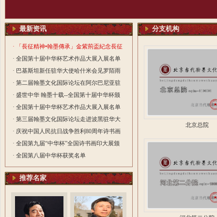
最新资讯
分支机构
· 「長征精神•翰墨傳承」金紫荊盃紀念長征
勝利90周年書法國際大賽活動
· 全国第十届中华杯艺术作品大展入展名单
· 巴基斯坦新任驻华大使哈什米会见罗陌雨
院长
· 第二届翰墨文化国际论坛在阿尔巴尼亚驻
华大使馆隆重举行
· 盛世中华 翰墨十载--全国第十届中华杯颁
奖典礼在深圳圆满落幕
· 全国第十届中华杯艺术作品大展入展名单
· 第三届翰墨文化国际论坛走进波黑驻华大
北京总院
使馆 笔墨传情绘就中波文化交融新篇
· 庆祝中国人民抗日战争胜利80周年诗书画
印大展颁奖典在北京礼隆重举行
· 全国第九届“中华杯”全国诗书画印大展颁
奖典礼在杭州举行
· 全国第八届中华杯获奖名单
推荐名家