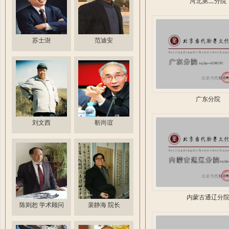
河北第二分院
苏士澍
范迪安
广东分院
刘文西
靳尚谊
内蒙古通辽分
陈则恕 学术顾问
裴静海 院长