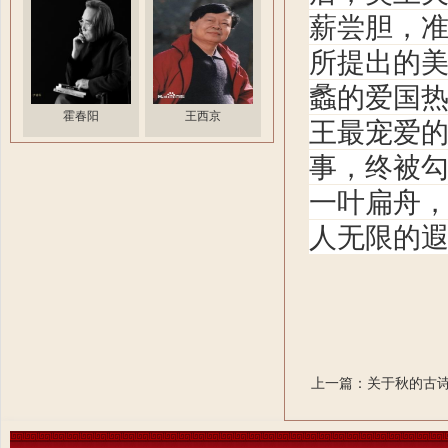
薪尝胆，
所提出的
蠡的爱国
霍春阳
王西京
王最宠爱
事，终被
一叶扁舟
人无限的
上一篇：关于秋的古