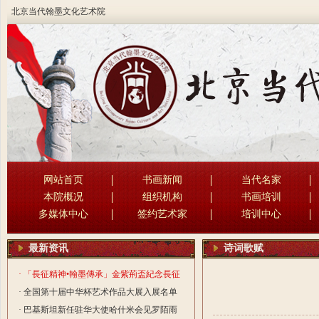
北京当代翰墨文化艺术院
网站首页
书画新闻
当代名家
本院概况
组织机构
书画培训
多媒体中心
签约艺术家
培训中心
最新资讯
诗词歌赋
· 「長征精神•翰墨傳承」金紫荊盃紀念長征
勝利90周年書法國際大賽活動
· 全国第十届中华杯艺术作品大展入展名单
· 巴基斯坦新任驻华大使哈什米会见罗陌雨