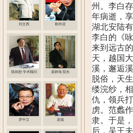
州。李白存
年病逝，享
湖北安陆
刘文西
靳尚谊
李白
的《
来到远古
天，越国
溪，邂逅
陈则恕 学术顾问
裴静海 院长
脱俗，天
缕浣纱，
仇，领兵
虏。范蠡
隶。于是
罗中立
龙瑞
后，吴王