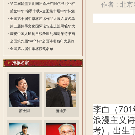
作者：北京当
院长
· 第二届翰墨文化国际论坛在阿尔巴尼亚驻
华大使馆隆重举行
· 盛世中华 翰墨十载--全国第十届中华杯颁
奖典礼在深圳圆满落幕
· 全国第十届中华杯艺术作品大展入展名单
· 第三届翰墨文化国际论坛走进波黑驻华大
使馆 笔墨传情绘就中波文化交融新篇
· 庆祝中国人民抗日战争胜利80周年诗书画
印大展颁奖典在北京礼隆重举行
· 全国第九届“中华杯”全国诗书画印大展颁
奖典礼在杭州举行
· 全国第八届中华杯获奖名单
推荐名家
李白（70
苏士澍
范迪安
浪漫主义诗
考)，出生