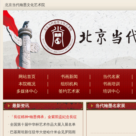
北京当代翰墨文化艺术院
网站首页
书画新闻
当代名家
本院概况
组织机构
书画培训
多媒体中心
签约艺术家
培训中心
最新资讯
当代翰墨名家展
· 「長征精神•翰墨傳承」金紫荊盃紀念長征
勝利90周年書法國際大賽活動
· 全国第十届中华杯艺术作品大展入展名单
· 巴基斯坦新任驻华大使哈什米会见罗陌雨