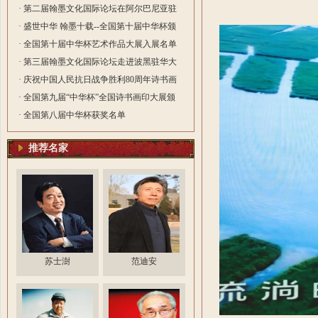
院长
· 第二届翰墨文化国际论坛在阿尔巴尼亚驻
华大使馆隆重举行
· 盛世中华 翰墨十载--全国第十届中华杯颁
奖典礼在深圳圆满落幕
· 全国第十届中华杯艺术作品大展入展名单
· 第三届翰墨文化国际论坛走进波黑驻华大
使馆 笔墨传情绘就中波文化交融新篇
· 庆祝中国人民抗日战争胜利80周年诗书画
印大展颁奖典在北京礼隆重举行
· 全国第九届“中华杯”全国诗书画印大展颁
奖典礼在杭州举行
· 全国第八届中华杯获奖名单
推荐名家
苏士澍
范迪安