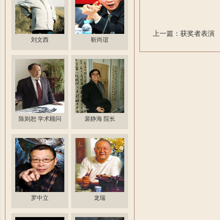
上一篇：获奖者表演
刘文西
靳尚谊
陈则恕 学术顾问
裴静海 院长
罗中立
龙瑞