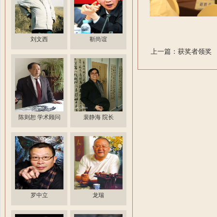
刘文西
靳尚谊
上一篇：获奖者领奖
陈则恕 学术顾问
裴静海 院长
罗中立
龙瑞