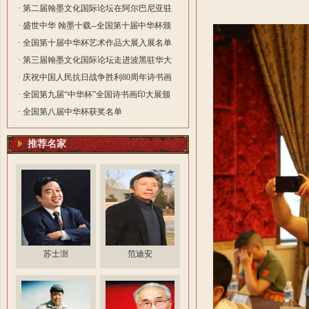
院长
· 第二届翰墨文化国际论坛在阿尔巴尼亚驻
华大使馆隆重举行
· 盛世中华 翰墨十载--全国第十届中华杯颁
奖典礼在深圳圆满落幕
· 全国第十届中华杯艺术作品大展入展名单
· 第三届翰墨文化国际论坛走进波黑驻华大
使馆 笔墨传情绘就中波文化交融新篇
· 庆祝中国人民抗日战争胜利80周年诗书画
印大展颁奖典在北京礼隆重举行
· 全国第九届“中华杯”全国诗书画印大展颁
奖典礼在杭州举行
· 全国第八届中华杯获奖名单
推荐名家
苏士澍
范迪安